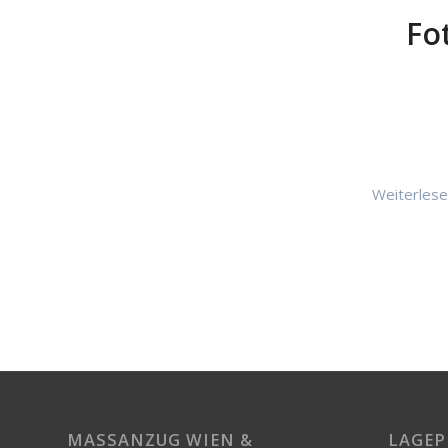
Fo
Weiterles
MASSANZUG WIEN & M
LAGEP