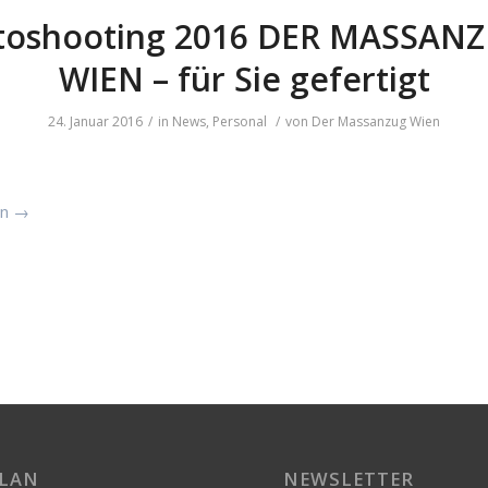
toshooting 2016 DER MASSAN
WIEN – für Sie gefertigt
24. Januar 2016
/
in
News
,
Personal
/
von
Der Massanzug Wien
en
→
LAN
NEWSLETTER